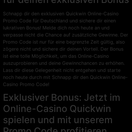
Schnapp dir den exklusiven Quickwin Online-Casino
Promo Code für Deutschland und sichere dir einen
lukrativen Bonus! Melde dich noch heute an und
verpasse nicht die Chance auf zusätzliche Gewinne. Der
Promo Code ist nur für eine begrenzte Zeit gültig, also
zögere nicht und sichere dir deinen Vorteil. Der Bonus
ist eine tolle Möglichkeit, um das Online-Casino
auszuprobieren und deine Gewinnchancen zu erhöhen.
Lass dir diese Gelegenheit nicht entgehen und starte
noch heute durch mit Schnapp dir den Quickwin Online-
Casino Promo Code!
Exklusiver Bonus: Jetzt im
Online-Casino Quickwin
spielen und mit unserem
Promo Code profitieren