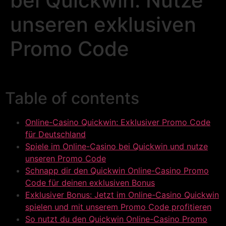
bei Quickwin: Nutze
unseren exklusiven
Promo Code
Table of contents
Online-Casino Quickwin: Exklusiver Promo Code
für Deutschland
Spiele im Online-Casino bei Quickwin und nutze
unseren Promo Code
Schnapp dir den Quickwin Online-Casino Promo
Code für deinen exklusiven Bonus
Exklusiver Bonus: Jetzt im Online-Casino Quickwin
spielen und mit unserem Promo Code profitieren
So nutzt du den Quickwin Online-Casino Promo