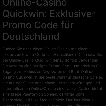
Online-Casino
Quickwin: Exklusiver
Promo Code für
Deutschland
Suchen Sie nach einem Online-Casino mit einem
exklusiven Promo Code für Deutschland? Dann sind Sie
bei Online-Casino Quickwin genau richtig! Verwenden
Sie unseren einzigartigen Promo Code und erhalten Sie
Zugang zu exklusiven Angeboten und Boni. Online-
Casino Quickwin ist die beste Wahl für deutsche Spieler,
die auf der Suche nach einem vertrauenswürdigen und
unterhaltsamen Online-Casino sind. Unser Casino bietet
eine breite Palette von Spielen, darunter Slots,
Tischspiele und Live-Dealer-Spiele. Darüber hinaus
können Sie sich auf schnelle und sichere Ein- und