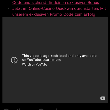
Code und sicherst dir deinen exklusiven Bonus
Jetzt im Online-Casino Quickwin durchstarten: Mit
unserem exklusiven Promo Code zum Erfolg