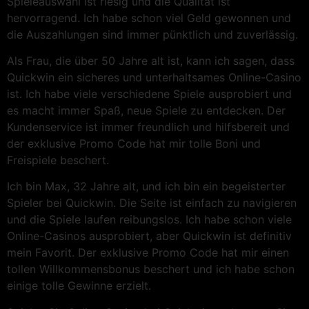
Spieleauswahl ist riesig und die Qualität ist
hervorragend. Ich habe schon viel Geld gewonnen und
die Auszahlungen sind immer pünktlich und zuverlässig.
Als Frau, die über 50 Jahre alt ist, kann ich sagen, dass
Quickwin ein sicheres und unterhaltsames Online-Casino
ist. Ich habe viele verschiedene Spiele ausprobiert und
es macht immer Spaß, neue Spiele zu entdecken. Der
Kundenservice ist immer freundlich und hilfsbereit und
der exklusive Promo Code hat mir tolle Boni und
Freispiele beschert.
Ich bin Max, 32 Jahre alt, und ich bin ein begeisterter
Spieler bei Quickwin. Die Seite ist einfach zu navigieren
und die Spiele laufen reibungslos. Ich habe schon viele
Online-Casinos ausprobiert, aber Quickwin ist definitiv
mein Favorit. Der exklusive Promo Code hat mir einen
tollen Willkommensbonus beschert und ich habe schon
einige tolle Gewinne erzielt.