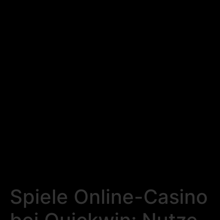
Spiele Online-Casino