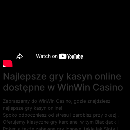
Najlepsze gry kasyn online
dostępne w WinWin Casino
Zapraszamy do WinWin Casino, gdzie znajdziesz
najlepsze gry kasyn online!
Spoko odpoczniesz od stresu i zarobisz przy okazji.
Oferujemy klasyczne gry karciane, w tym Blackjack i
Poker, a także zabawne gry losowe, takie jak Sloty i