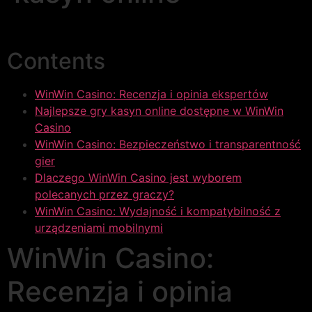
Contents
WinWin Casino: Recenzja i opinia ekspertów
Najlepsze gry kasyn online dostępne w WinWin
Casino
WinWin Casino: Bezpieczeństwo i transparentność
gier
Dlaczego WinWin Casino jest wyborem
polecanych przez graczy?
WinWin Casino: Wydajność i kompatybilność z
urządzeniami mobilnymi
WinWin Casino:
Recenzja i opinia