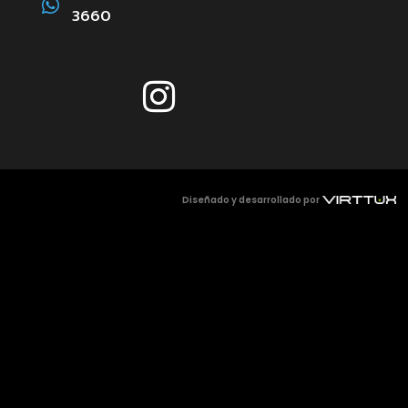
3660
Diseñado y desarrollado por