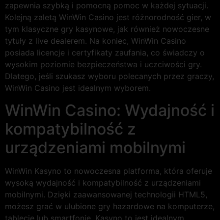
zapewnia szybką i pomocną pomoc w każdej sytuacji.
Kolejną zaletą WinWin Casino jest różnorodność gier, w
tym klasyczne gry kasynowe, jak również nowoczesne
tytuły z live dealerem. Na koniec, WinWin Casino
posiada licencje i certyfikaty zaufania, co świadczy o
wysokim poziomie bezpieczeństwa i uczciwości gry.
Dlatego, jeśli szukasz wyboru polecanych przez graczy,
WinWin Casino jest idealnym wyborem.
WinWin Casino: Wydajność i
kompatybilność z
urządzeniami mobilnymi
WinWin Kasyno to nowoczesna platforma, która oferuje
wysoką wydajność i kompatybilność z urządzeniami
mobilnymi. Dzięki zaawansowanej technologii HTML5,
możesz grać w ulubione gry hazardowe na komputerze,
tablecie lub smartfonie. Kasyno to jest idealnym