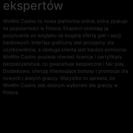
ekspertów
WinWin Casino to nowa platforma online, która zyskuje
na popularności w Polsce. Eksperci oceniają ją
pozytywnie ze względu na bogatą ofertę gier i opcji
bankowych. Interfejs graficzny jest przyjazny dla
użytkowników, a obsługa klienta jest bardzo pomocna.
WinWin Casino posiada również licencje i certyfikaty
bezpieczeństwa, co gwarantuje bezpieczne i fair play.
Dodatkowo, oferują interesujące bonusy i promocje dla
nowych i stałych graczy. Wszystko to sprawia, że
WinWin Casino jest dobrym wyborem dla graczy w
Polsce.