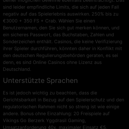
sind leider empfindliche Limits, die sich auf jeden Fall
negativ auf das Spielerlebnis auswirken. 250% bis zu
€3000 + 350 FS + Crab. Wählen Sie einen
Benutzernamen, den Sie sich gut merken können, und
ein sicheres Passwort, das Buchstaben, Zahlen und
Sonderzeichen enthält. Casinos, die keine Verifizierung
ihrer Spieler durchführen, könnten daher in Konflikt mit
den deutschen Regulierungsbehörden geraten, es sei
denn, es sind Online Casinos ohne Lizenz aus
Deutschland.
Unterstützte Sprachen
Es ist jedoch wichtig zu beachten, dass die
Gerichtsbarkeit in Bezug auf den Spielerschutz und den
regulatorischen Rahmen nicht so streng ist wie einige
andere. Bonus ohne Einzahlung: 20 Freispiele auf
Vikings Go Berzerk Yggdrasil Gaming,
Umsatzanforderung 40x, maximaler Einsatz €5,