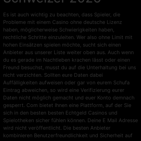
Es ist auch wichtig zu beachten, dass Spieler, die
Probleme mit einem Casino ohne deutsche Lizenz
haben, möglicherweise Schwierigkeiten haben,
rechtliche Schritte einzuleiten. Wer also ohne Limit mit
hohen Einsätzen spielen möchte, sucht sich einen
Anbieter aus unserer Liste weiter oben aus. Auch wenn
du es gerade im Nachtleben krachen lässt oder einen
Freund besuchst, musst du auf die Unterhaltung bei uns
nicht verzichten. Sollten eure Daten dabei
Auffälligkeiten aufweisen oder gar von eurem Schufa
Eintrag abweichen, so wird eine Verifizierung eurer
Daten nicht möglich gemacht und euer Konto demnach
gesperrt. Com bietet Ihnen eine Plattform, auf der Sie
sich in den besten besten Echtgeld Casinos und
Spielotheken sicher fühlen können. Deine E Mail Adresse
wird nicht veröffentlicht. Die besten Anbieter
kombinieren Benutzerfreundlichkeit und Sicherheit auf