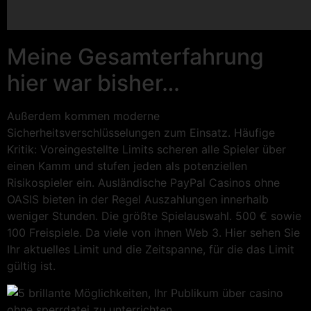
Meine Gesamterfahrung
hier war bisher…
Außerdem kommen moderne
Sicherheitsverschlüsselungen zum Einsatz. Häufige
Kritik: Voreingestellte Limits scheren alle Spieler über
einen Kamm und stufen jeden als potenziellen
Risikospieler ein. Ausländische PayPal Casinos ohne
OASIS bieten in der Regel Auszahlungen innerhalb
weniger Stunden. Die größte Spielauswahl. 500 € sowie
100 Freispiele. Da viele von ihnen Web 3. Hier sehen Sie
Ihr aktuelles Limit und die Zeitspanne, für die das Limit
gültig ist.