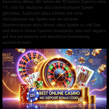
innovative Weise. Wir haben die 10 besten Casinos ohne
1 € Limit für deutsche und österreichische Spieler
gefunden. Zusätzlich dazu können die hohe
Verfügbarkeit der Spiele und die höheren
Gewinnchancen dazu führen, dass Spieler zu viel Zeit
und Geld in Online Casinos investieren, was sich negativ
auf ihre persönliche und berufliche Entwicklung
auswirken kann.