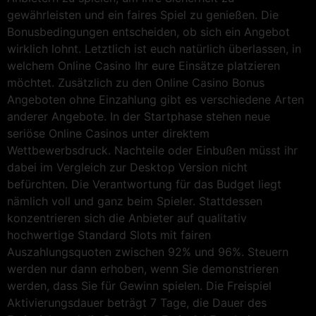
gewährleisten und ein faires Spiel zu genießen. Die
Bonusbedingungen entscheiden, ob sich ein Angebot
wirklich lohnt. Letztlich ist euch natürlich überlassen, in
welchem Online Casino Ihr eure Einsätze platzieren
möchtet. Zusätzlich zu den Online Casino Bonus
Angeboten ohne Einzahlung gibt es verschiedene Arten
anderer Angebote. In der Startphase stehen neue
seriöse Online Casinos unter direktem
Wettbewerbsdruck. Nachteile oder Einbußen müsst ihr
dabei im Vergleich zur Desktop Version nicht
befürchten. Die Verantwortung für das Budget liegt
nämlich voll und ganz beim Spieler. Stattdessen
konzentrieren sich die Anbieter auf qualitativ
hochwertige Standard Slots mit fairen
Auszahlungsquoten zwischen 92% und 96%. Steuern
werden nur dann erhoben, wenn Sie demonstrieren
werden, dass Sie für Gewinn spielen. Die Freispiel
Aktivierungsdauer beträgt 7 Tage, die Dauer des