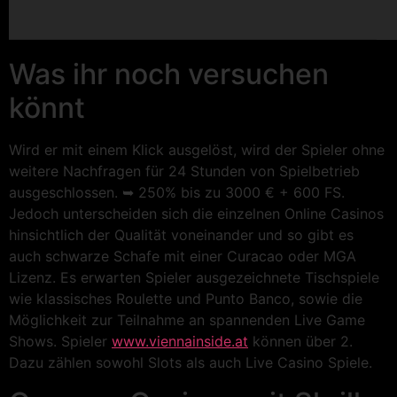
Was ihr noch versuchen
könnt
Wird er mit einem Klick ausgelöst, wird der Spieler ohne
weitere Nachfragen für 24 Stunden von Spielbetrieb
ausgeschlossen. ➥ 250% bis zu 3000 € + 600 FS.
Jedoch unterscheiden sich die einzelnen Online Casinos
hinsichtlich der Qualität voneinander und so gibt es
auch schwarze Schafe mit einer Curacao oder MGA
Lizenz. Es erwarten Spieler ausgezeichnete Tischspiele
wie klassisches Roulette und Punto Banco, sowie die
Möglichkeit zur Teilnahme an spannenden Live Game
Shows. Spieler
www.viennainside.at
können über 2.
Dazu zählen sowohl Slots als auch Live Casino Spiele.