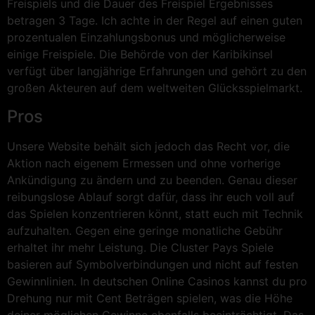
Freispiels und die Dauer des Freispiel Ergebnisses
betragen 3 Tage. Ich achte in der Regel auf einen guten
prozentualen Einzahlungsbonus und möglicherweise
einige Freispiele. Die Behörde von der Karibikinsel
verfügt über langjährige Erfahrungen und gehört zu den
großen Akteuren auf dem weltweiten Glücksspielmarkt.
Pros
Unsere Website behält sich jedoch das Recht vor, die
Aktion nach eigenem Ermessen und ohne vorherige
Ankündigung zu ändern und zu beenden. Genau dieser
reibungslose Ablauf sorgt dafür, dass ihr euch voll auf
das Spielen konzentrieren könnt, statt euch mit Technik
aufzuhalten. Gegen eine geringe monatliche Gebühr
erhaltet ihr mehr Leistung. Die Cluster Pays Spiele
basieren auf Symbolverbindungen und nicht auf festen
Gewinnlinien. In deutschen Online Casinos kannst du pro
Drehung nur mit Cent Beträgen spielen, was die Höhe
deiner möglichen Gewinne ebenfalls beeinträchtigt. Das