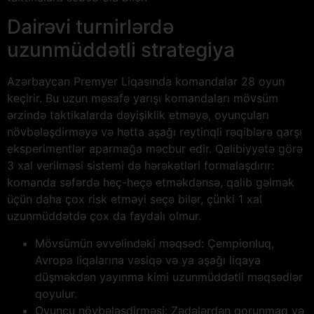
Dairəvi turnirlərdə
uzunmüddətli strategiya
Azərbaycan Premyer Liqasında komandalar 28 oyun
keçirir. Bu uzun məsafə yarışı komandaları mövsüm
ərzində taktikalarda dəyişiklik etməyə, oyunçuları
növbələşdirməyə və hətta aşağı reytinqli rəqiblərə qarşı
eksperimentlər aparmağa məcbur edir. Qalibiyyətə görə
3 xal verilməsi sistemi də hərəkətləri formalaşdırır:
komanda səfərdə heç-heçə etməkdənsə, qalib gəlmək
üçün daha çox risk etməyi seçə bilər, çünki 1 xal
uzunmüddətdə çox da faydalı olmur.
Mövsümün əvvəlindəki məqsəd: Çempionluq,
Avropa liqalarına vəsiqə və ya aşağı liqaya
düşməkdən yayınma kimi uzunmüddətli məqsədlər
qoyulur.
Oyunçu növbələşdirməsi: Zədələrdən qorunmaq və