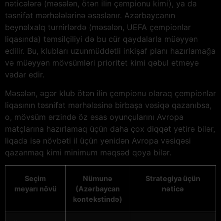
nəticələrə (məsələn, ötən ilin çempionu kimi), ya da
təsnifat mərhələlərinə əsaslanır. Azərbaycanın
beynəlxalq turnirlərdə (məsələn, UEFA çempionlar
liqasında) təmsilçiliyi də bu cür qaydalarla müəyyən
edilir. Bu, klubları uzunmüddətli inkişaf planı hazırlamağa
və müəyyən mövsümləri prioritet kimi qəbul etməyə
vadar edir.
Məsələn, əgər klub ötən ilin çempionu olaraq çempionlar
liqasının təsnifat mərhələsinə birbaşa vəsiqə qazanıbsa,
o, mövsüm ərzində öz əsas oyunçularını Avropa
matçlarına hazırlamaq üçün daha çox diqqət yetirə bilər,
liqada isə növbəti il üçün yenidən Avropa vəsiqəsi
qazanmaq kimi minimum məqsəd qoya bilər.
Seçim
Nümunə
Strategiya üçün
meyarı növü
(Azərbaycan
nəticə
kontekstində)