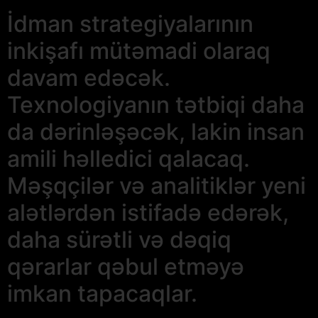
İdman strategiyalarının
inkişafı mütəmadi olaraq
davam edəcək.
Texnologiyanın tətbiqi daha
da dərinləşəcək, lakin insan
amili həlledici qalacaq.
Məşqçilər və analitiklər yeni
alətlərdən istifadə edərək,
daha sürətli və dəqiq
qərarlar qəbul etməyə
imkan tapacaqlar.