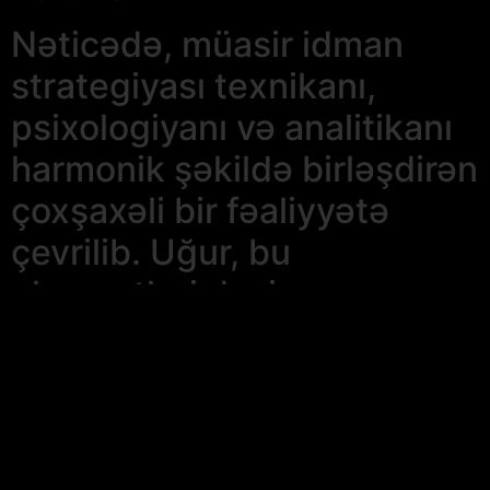
Nəticədə, müasir idman
strategiyası texnikanı,
psixologiyanı və analitikanı
harmonik şəkildə birləşdirən
çoxşaxəli bir fəaliyyətə
çevrilib. Uğur, bu
elementləri dəyişən
şəraitdə necə effektiv idarə
etməkdən asılıdır.
SUCURSALES