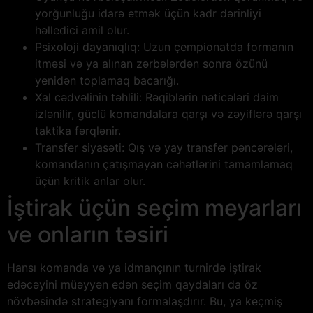
yorğunluğu idarə etmək üçün kadr dərinliyi
həlledici amil olur.
Psixoloji dayanıqlıq: Uzun çempionatda formanın
itməsi və ya alınan zərbələrdən sonra özünü
yenidən toplamaq bacarığı.
Xal cədvəlinin təhlili: Rəqiblərin nəticələri daim
izlənilir, güclü komandalara qarşı və zəyiflərə qarşı
taktika fərqlənir.
Transfer siyasəti: Qış və yay transfer pəncərələri,
komandanın çatışmayan cəhətlərini tamamlamaq
üçün kritik anlar olur.
İştirak üçün seçim meyarları
ve onların təsiri
Hansı komanda və ya idmançının turnirdə iştirak
edəcəyini müəyyən edən seçim qaydaları da öz
növbəsində strategiyanı formalaşdırır. Bu, ya keçmiş