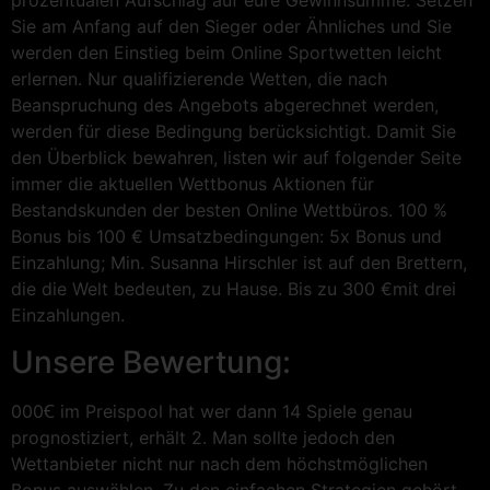
prozentualen Aufschlag auf eure Gewinnsumme. Setzen
Sie am Anfang auf den Sieger oder Ähnliches und Sie
werden den Einstieg beim Online Sportwetten leicht
erlernen. Nur qualifizierende Wetten, die nach
Beanspruchung des Angebots abgerechnet werden,
werden für diese Bedingung berücksichtigt. Damit Sie
den Überblick bewahren, listen wir auf folgender Seite
immer die aktuellen Wettbonus Aktionen für
Bestandskunden der besten Online Wettbüros. 100 %
Bonus bis 100 € Umsatzbedingungen: 5x Bonus und
Einzahlung; Min. Susanna Hirschler ist auf den Brettern,
die die Welt bedeuten, zu Hause. Bis zu 300 €mit drei
Einzahlungen.
Unsere Bewertung:
000Ꞓ im Preispool hat wer dann 14 Spiele genau
prognostiziert, erhält 2. Man sollte jedoch den
Wettanbieter nicht nur nach dem höchstmöglichen
Bonus auswählen. Zu den einfachen Strategien gehört,