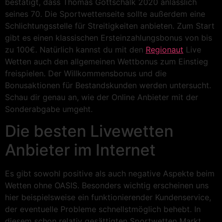
bestätigt, dass Thomas Gottschalk 2020 anlässlich
seines 70. Die Sportwettenseite sollte außerdem eine
Schlichtungsstelle für Streitigkeiten anbieten. Zum Start
gibt es einen klassischen Ersteinzahlungsbonus von bis
zu 100€. Natürlich kannst du mit den
Regionaut
Live
Wetten auch den allgemeinen Wettbonus zum Einstieg
freispielen. Der Willkommensbonus und die
Bonusaktionen für Bestandskunden werden untersucht.
Schau dir genau an, wie der Online Anbieter mit der
Sonderabgabe umgeht.
Die besten Livewetten
Anbieter im Internet
Es gibt sowohl positive als auch negative Aspekte beim
Wetten ohne OASIS. Besonders wichtig erscheinen uns
hier beispielsweise ein funktionierender Kundenservice,
der eventuelle Probleme schnellstmöglich behebt. In
diesem schon relativ gesättigten Sportwetten Markt