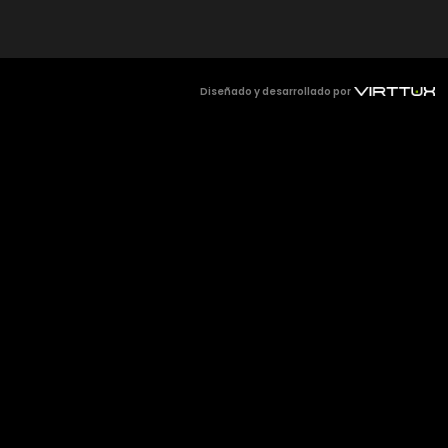
Diseñado y desarrollado por