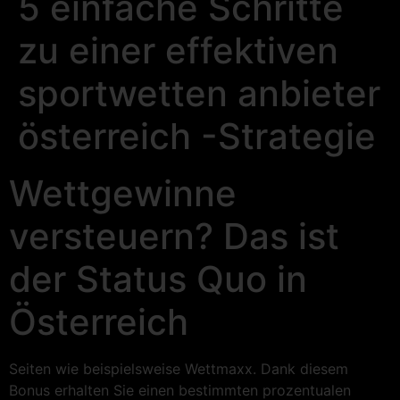
5 einfache Schritte
zu einer effektiven
sportwetten anbieter
österreich -Strategie
Wettgewinne
versteuern? Das ist
der Status Quo in
Österreich
Seiten wie beispielsweise Wettmaxx. Dank diesem
Bonus erhalten Sie einen bestimmten prozentualen