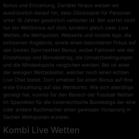
Bonus und Einzahlung. Darüber hinaus weisen wir
ausdrücklich darauf hin, dass Glücksspiel für Personen
unter 18 Jahren gesetzlich verboten ist. Bet wartet nicht
nur ein Wettbonus auf dich, sondern gleich zwei. Live
Wetten, die Wettquoten, Webseite und mobile App, die
exklusiven Angebote, sowie einen besonderen Fokus auf
den besten Sportwetten Bonus, wobei Faktoren wie der
Einzahlungs und Bonusbetrag, die Umsatzbedingungen
und die Mindestquote verglichen werden. Bet ist einer
der wenigen Wettanbieter, welcher noch einen echten
Live Chat bietet. Dort erhalten Sie einen Bonus auf Ihre
erste Einzahlung auf das Wettkonto. Wie sich allerdings
gezeigt hat, konnte für den Bereich der Fussball Wetten
im Speziellen für die österreichische Bundesliga der eine
oder andere Buchmacher einen gewissen Vorsprung in
Sachen Wettquoten erzielen.
Kombi Live Wetten