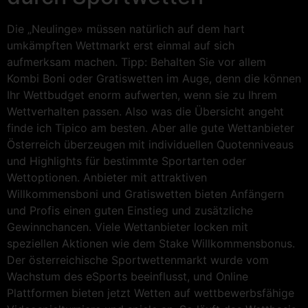
Die „Neulinge» müssen natürlich auf dem hart
umkämpften Wettmarkt erst einmal auf sich
aufmerksam machen. Tipp: Behalten Sie vor allem
Kombi Boni oder Gratiswetten im Auge, denn die können
Ihr Wettbudget enorm aufwerten, wenn sie zu Ihrem
Wettverhalten passen. Also was die Übersicht angeht
finde ich Tipico am besten. Aber alle gute Wettanbieter
Österreich überzeugen mit individuellen Quotenniveaus
und Highlights für bestimmte Sportarten oder
Wettoptionen. Anbieter mit attraktiven
Willkommensboni und Gratiswetten bieten Anfängern
und Profis einen guten Einstieg und zusätzliche
Gewinnchancen. Viele Wettanbieter locken mit
speziellen Aktionen wie dem Stake Willkommensbonus.
Der österreichische Sportwettenmarkt wurde vom
Wachstum des eSports beeinflusst, und Online
Plattformen bieten jetzt Wetten auf wettbewerbsfähige