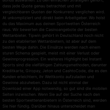
dass jede Quote genau betrachtet und mit
vergleichbaren Quoten der Konkurrenz verglichen wird.
At unkompliziert und direkt beim Arbeitgeber. Wo holst
du das Maximum aus deinen Sportwetten Österreich
raus. Wir bewerten die Casinoangebote der besten
Wettanbieter. Tipwin gehört in Deutschland noch nicht
zu den etablierten Wettanbietern, ist aber auf dem
besten Wege dahin. Die Einsätze werden nach einem
sturen Schema gespielt, meist mit einer Verlust oder
Gewinnprogression. Ein weiteres Highlight bei Instant
Sports sind die vielfältigen Zahlungsmethoden, darunter
Kreditkarte, Giropay, Jeton und CashtoCode, die es den
Kunden erleichtern, ihr Wettkonto aufzuladen und
Gewinne abzuheben. Dazu ist nicht einmal der
Download einer App notwendig, so gut sind die mobilen
Seiten inzwischen. Wenn Sie auf der Suche nach den
besten Sportwettenanbietern in Österreich sind, werden
Sie hier fündig. Darüber hinaus unterscheidet man