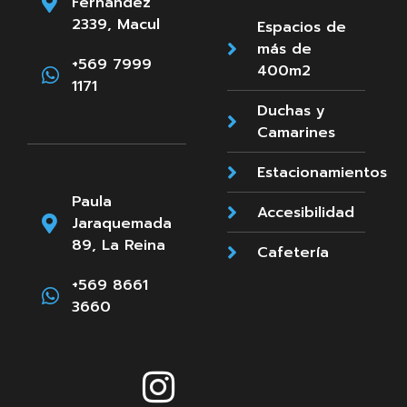
Fernandez
2339, Macul
Espacios de
más de
+569 7999
400m2
1171
Duchas y
Camarines
Estacionamientos
Paula
Accesibilidad
Jaraquemada
89, La Reina
Cafetería
+569 8661
3660