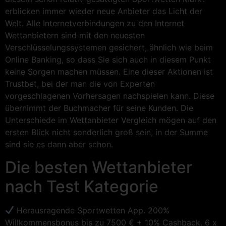
erblicken immer wieder neue Anbieter das Licht der
Welt. Alle Internetverbindungen zu den Internet
Wettanbietern sind mit den neuesten
Verschlüsselungssystemen gesichert, ähnlich wie beim
Online Banking, so dass Sie sich auch in diesem Punkt
keine Sorgen machen müssen. Eine dieser Aktionen ist
Trustbet, bei der man die von Experten
vorgeschlagenen Vorhersagen nachspielen kann. Diese
übernimmt der Buchmacher für seine Kunden. Die
Unterschiede im Wettanbieter Vergleich mögen auf den
ersten Blick nicht sonderlich groß sein, in der Summe
sind sie es dann aber schon.
Die besten Wettanbieter
nach Test Kategorie
Herausragende Sportwetten App. 200%
Willkommensbonus bis zu 7500 € + 10% Cashback. 6 x