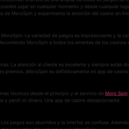
puedes jugar en cualquier momento y desde cualquier lugar
es de MoroSpin y experimenta la emoción del casino en lín
 MoroSpin. La variedad de juegos es impresionante y la cal
. ¡Recomiendo MoroSpin a todos los amantes de los casinos 
as. La atención al cliente es excelente y siempre están d
des premios. ¡MoroSpin es definitivamente mi app de casino
as técnicos desde el principio y el servicio de
Moro Spin
es y perdí mi dinero. Una app de casino decepcionante.
Los juegos son aburridos y la interfaz es confusa. Además, 