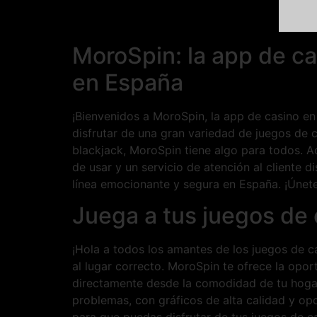
MoroSpin: la app de ca
en España
¡Bienvenidos a MoroSpin, la app de casino e
disfrutar de una gran variedad de juegos de 
blackjack, MoroSpin tiene algo para todos. 
de usar y un servicio de atención al cliente 
línea emocionante y segura en España. ¡Únete
Juega a tus juegos de
¡Hola a todos los amantes de los juegos de c
al lugar correcto. MoroSpin te ofrece la oport
directamente desde la comodidad de tu hogar.
problemas, con gráficos de alta calidad y o