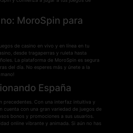
oSpin y comienza a jugar a tus juegos de
ano: MoroSpin para
uegos de casino en vivo y en línea en tu
sino, desde tragaperras y ruleta hasta
ñoles. La plataforma de MoroSpin es segura
ras del día. No esperes más y únete a la
u mano!
ucionando España
 precedentes. Con una interfaz intuitiva y
ión cuenta con una gran variedad de juegos de
osos bonos y promociones a sus usuarios.
idad online vibrante y animada. Si aún no has