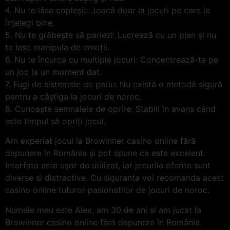
4. Nu te lăsa copleșit: Joacă doar la jocuri pe care le
înțelegi bine.
5. Nu te grăbește să pariezi: Lucrează cu un plan și nu
te lase manipula de emoții.
6. Nu te încurca cu multiple jocuri: Concentrează-te pe
un joc la un moment dat.
7. Fugi de sistemele de pariu: Nu există o metodă sigură
pentru a câștiga la jocuri de noroc.
8. Cunoaște semnalele de oprire: Stabili în avans când
este timpul să opriți jocul.
Am experiat jocul la Browinner casino online fără
depunere în România și pot spune ca este excelent.
Interfata este ușor de utilizat, iar jocurile oferite sunt
diverse si distractive. Cu siguranta voi recomanda acest
casino online tuturor pasionatilor de jocuri de noroc.
Numele meu este Alex, am 30 de ani si am jucat la
Browinner casino online fără depunere în România.