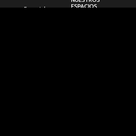
ESPACIOS
Exequiel
Fernandez
2339, Macul
Espacios de
más de
+569 7999
400m2
1171
Duchas y
Camarines
Estacionamientos
Paula
Accesibilidad
Jaraquemada
89, La Reina
Cafetería
+569 8661
3660