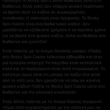
Προσοχή! Το Rocky Spin Casino διαθέσιμο μόνο στο
διαδίκτυο; Αλλά γιατί; Δεν υπάρχει φυσική περίπτωση
να βρείτε αυτό το καζίνο σε συγκεκριμένές
τοποθεσίες; Η απάντηση είναι προφανής: Το Rocky
Spin Casino είναι ένα διαδικτυακό καζίνο. Δεν
χρειάζεται να εξόδευετε χρήματα ή να περνάτε χρόνο
για να βρείτε ένα φυσικό καζίνο. Απλά συνδεθείτε στο
διαδίκτυο και χούντζτε!
Ένας παίκτης με το όνομα Θανάσης γράφει: «Παίξα
στο Rocky Spin Casino τελευταία εβδομάδα και ήταν
μια εμπειρία υπέροχη! Τα παιχνίδια είναι εκπληκτικά
καλά και το περιεχόμενο είναι πολύ ενημερωμένο. Το
καλύτερο όμως είναι ότι μπορώ να παίζω όλα αυτά
από το σπίτι μου, δεν χρειάζεται να πάω σε κανένα
φυσικό καζίνο! Παίξτε το Rocky Spin Casino μόνο στο
διαδίκτυο για την ελληνική κοινότητα!»
Ένας άλλος παίκτης με το όνομα Κώστας συμφωνεί:
«Είμαι πολύ ευχαριστημένος με την επιλογή μου να