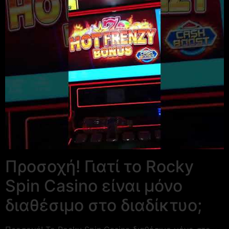
Προσοχή! Γιατί το Rocky
Spin Casino είναι μόνο
διαθέσιμο στο διαδίκτυο;