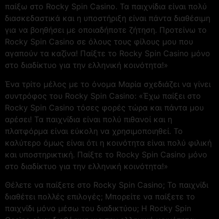
παίξω στο Rocky Spin Casino. Τα παιχνίδια είναι πολύ
διασκεδαστικά και η υποστήριξη είναι πάντα διαθέσιμη
για να βοηθήσει με οποιαδήποτε ζήτηση. Προτείνω το
Rocky Spin Casino σε όλους τους φίλους μου που
αγαπούν τα καζίνα! Παίξτε το Rocky Spin Casino μόνο
στο διαδίκτυο για την ελληνική κοινότητα!»
Ένα τρίτο μέλος με το όνομα Μαρία σχεδιάζει να γίνει
συντρόφος του Rocky Spin Casino: «Έχω παίξει στο
Rocky Spin Casino τόσες φορές τώρα και πάντα μου
αρέσει! Τα παιχνίδια είναι πολύ πιθανοί και η
πλατφόρμα είναι εύκολη να χρησιμοποιηθεί. Το
καλύτερο όμως είναι ότι η κοινότητα είναι πολύ φιλική
και υποστηρικτική. Παίξτε το Rocky Spin Casino μόνο
στο διαδίκτυο για την ελληνική κοινότητα!»
Θέλετε να παίξετε στο Rocky Spin Casino; Το παιχνίδι
διαθέτει πολλές επιλογές; Μπορείτε να παίξετε το
παιχνίδι μόνο μέσω του διαδικτύου; Η Rocky Spin