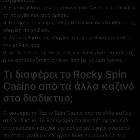
λογαριασμού.
3. Επισκεφθείτε την τουρνώνα του Casino και επιλέξτε
το παιχνίδι που σας αρέσει.
4. Πατήστε το κουμπί «Play Now» και ακολουθήστε τις
οδηγίες παιχνιδιού.
5. Ακολουθήστε τις οδηγίες του παιχνιδιού και παίξτε
την ρολική σας.
6. Ανταμείβετε τις νίκες σας και συνεχίστε να παίζετε
ή να ανταλλάξετε τις νίκες σας με νόμιμα τρόποι.
Τι διαφέρει το Rocky Spin
Casino από τα άλλα καζινό
στο διαδίκτυο;
Τι διαφέρει το Rocky Spin Casino από τα άλλα καζινό
στο διαδίκτυο; Το Rocky Spin Casino προσφέρει ένα
εντυπωσιακό παιχνίδι της ρολιάς με υψηλή ανωτέρα
ποιότητα γrafikών και ήχου. Είναι τα μοναδικά που