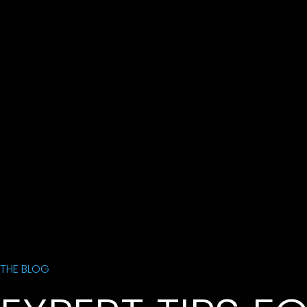
THE BLOG