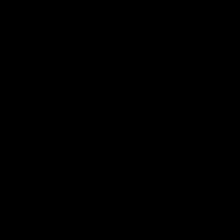
WORKOUT TIPS & ADVICE