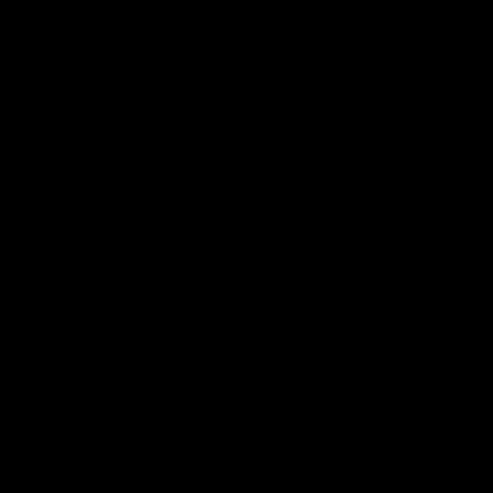
NUTRITION RECIPES & TIPS