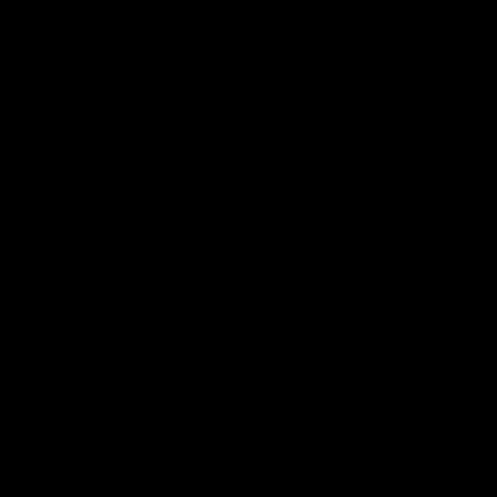
New Post
SEPTIEMBRE 6, 2023