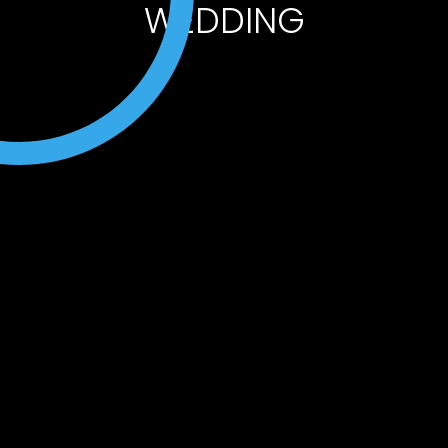
WEDDING