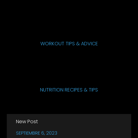
WORKOUT TIPS & ADVICE
NUTRITION RECIPES & TIPS
New Post
SEPTIEMBRE 6, 2023