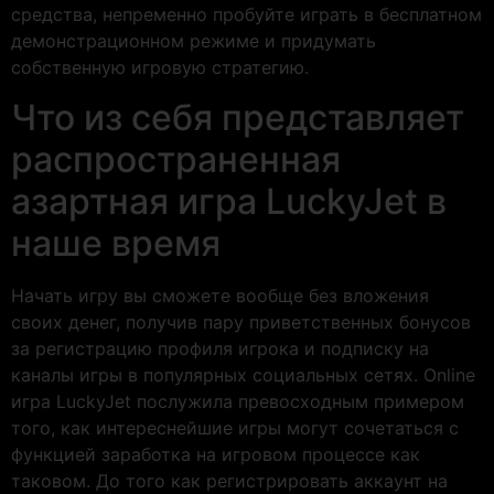
средства, непременно пробуйте играть в бесплатном
демонстрационном режиме и придумать
собственную игровую стратегию.
Что из себя представляет
распространенная
азартная игра LuckyJet в
наше время
Начать игру вы сможете вообще без вложения
своих денег, получив пару приветственных бонусов
за регистрацию профиля игрока и подписку на
каналы игры в популярных социальных сетях. Online
игра LuckyJet послужила превосходным примером
того, как интереснейшие игры могут сочетаться с
функцией заработка на игровом процессе как
таковом. До того как регистрировать аккаунт на