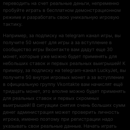
переводить на счет реальные деньги, непременно
пробуйте играть в бесплатном демонстрационном
режиме и разработать свою уникальную игровую
тактику.
Например, за подписку на telegram канал игры, вы
получите 50 монет для игры а за вступление в
сообщество игры Вконтакте вам дадут еще 30
монет, которые уже можно будет применять для
небольших ставок и первых реальных выигрышей! К
примеру, за подписку на telegram-канал LuckyJet, вы
получите 50 внутри игровых монет а за вступление
в официальную группу Vkontakte вам начислят ещё
тридцать монет, это вполне можно будет применять
для реальных ставок и первых скромных
выигрышей! В ситуации снятия очень больших сумм
денег администрация может проверить личность
игрока, именно поэтому при регистрации надо
указывать свои реальные данные. Начать играть