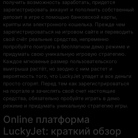
получить возможность заработать, придется
зарегистрировать аккаунт и пополнить собственный
депозит в игре с помощью банковской карты,
крипты или электронного кошелька. Прежде чем
зарегистрироваться на игровом сайте и переводить
свой счёт реальные средства, непременно
попробуйте поиграть в бесплатном демо режиме и
придумать свою уникальную игровую стратегию.
Каждое мгновенье размер пользовательского
выигрыша растёт, но заодно с ним растет и
вероятность того, что LuckyJet упадет и все деньги
просто сгорят. Перед тем как зарегистрироваться
на портале и зачислять свой счет настоящие
средства, обязательно пробуйте играть в демо
режиме и придумать уникальную стратегию игры.
Online платформа
LuckyJet: краткий обзор