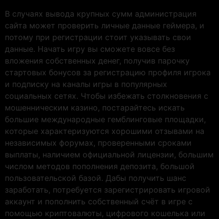
В случаях вывода крупных сумм администрация
сайта может проверить личные данные геймера, и
потому при регистрации стоит указывать свои
данные. Начать игру вы сможете вовсе без
вложения собственных денег, получив парочку
стартовых бонусов за регистрацию профиля игрока
и подписку на каналы игры в популярных
социальных сетях. Чтобы избежать столкновения с
мошенническим казино, постарайтесь искать
большие международные гемблинговые площадки,
которые характеризуются хорошими отзывами на
независимых форумах, проверенными сроками
выплаты, наличием официальной лицензии, большим
числом методов пополнения депозита, большой
пользовательской базой. Дабы получить шанс
заработать, потребуется зарегистрировать игровой
аккаунт и пополнить собственный счёт в игре с
помощью криптовалюты, цифрового кошелька или