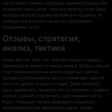
карты банка. Начать играть вы сможете вообще без
вложения своих денег, получив парочку стартовых
бонусов за регистрацию профайла и подписку на
сообщества игрового проекта в популярных
социальных сетях.
Отзывы, стратегия,
анализ, тактика
Очень быстро этот слот быстро покорил сердца
гемблеров во многих странах мира и Spribe LuckyJet
стал публиковаться на многих азартных сайтах,
вдобавок образовалось много клонов двух версий
слота от других игровых студий. Дабы получить
шанс заработать, придется регистрировать профиль
игрока LuckyJet и пополнить собственный счёт в
игре с помощью своего цифрового кошелька,
криптовалюты или банковской карты. Чтобы