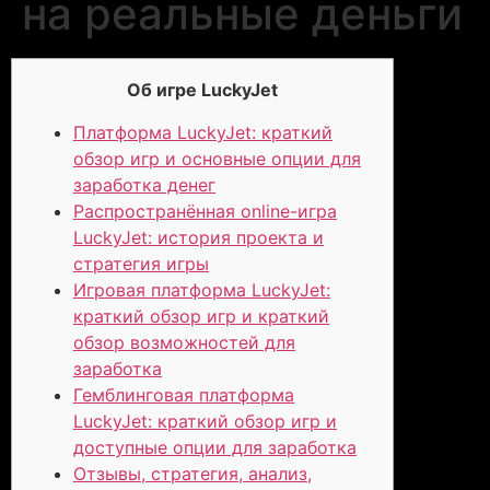
на реальные деньги
Об игре LuckyJet
Платформа LuckyJet: краткий
обзор игр и основные опции для
заработка денег
Распространённая online-игра
LuckyJet: история проекта и
стратегия игры
Игровая платформа LuckyJet:
краткий обзор игр и краткий
обзор возможностей для
заработка
Гемблинговая платформа
LuckyJet: краткий обзор игр и
доступные опции для заработка
Отзывы, стратегия, анализ,