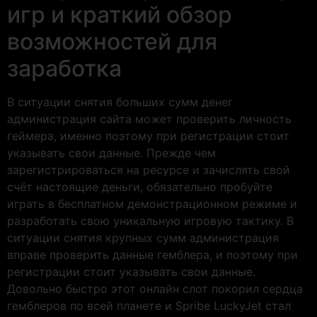
игр и краткий обзор
возможностей для
заработка
В ситуации снятия больших сумм денег
администрация сайта может проверить личность
геймера, именно поэтому при регистрации стоит
указывать свои данные. Прежде чем
зарегистрироваться на ресурсе и зачислять свой
счёт настоящие деньги, обязательно пробуйте
играть в бесплатном демонстрационном режиме и
разработать свою уникальную игровую тактику. В
ситуации снятия крупных сумм администрация
вправе проверить данные гемблера, и поэтому при
регистрации стоит указывать свои данные.
Довольно быстро этот онлайн слот покорил сердца
гемблеров по всей планете и Spribe LuckyJet стал