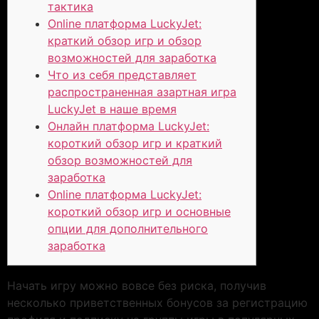
тактика
Online платформа LuckyJet:
краткий обзор игр и обзор
возможностей для заработка
Что из себя представляет
распространенная азартная игра
LuckyJet в наше время
Онлайн платформа LuckyJet:
короткий обзор игр и краткий
обзор возможностей для
заработка
Online платформа LuckyJet:
короткий обзор игр и основные
опции для дополнительного
заработка
Начать игру можно вовсе без риска, получив
несколько приветственных бонусов за регистрацию