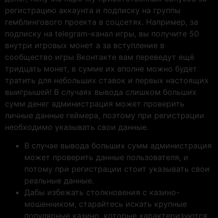
регистрацию аккаунта и подписку на группы
гемблингового проекта в соцсетях. Например, за
подписку на telegram-канал игры, вы получите 50
внутри игровых монет а за вступление в
сообщество игры Вконтакте вам переведут ещё
тридцать монет, в сумме их вполне можно будет
тратить для небольших ставок и первых настоящих
выигрышей! В случаях вывода слишком больших
сумм денег администрация может проверить
личные данные геймера, поэтому при регистрации
необходимо указывать свои данные.
В случае вывода больших сумм администрация
может проверить данные пользователя, и
потому при регистрации стоит указывать свои
реальные данные.
Дабы избежать столкновения с казино-
мошенником, старайтесь искать крупные
популярные казино, которые характеризуются