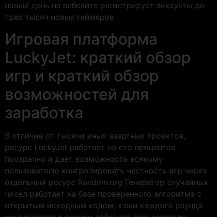
новый день на вебсайте регистрирует аккаунты до
трех тысяч новых геймеров.
Игровая платформа
LuckyJet: краткий обзор
игр и краткий обзор
возможностей для
заработка
В отличие от тысячи иных азартных проектов,
ресурс LuckyJet работает на сто процентов
прозрачно и дает возможность всякому
пользователю контролировать честность игр через
отдельный ресурс Random.org Генератор случайных
чисел работает на базе проверенного алгоритма с
открытым исходным кодом, хэши каждого раунда
сохраняются в личном кабинете пользователя.