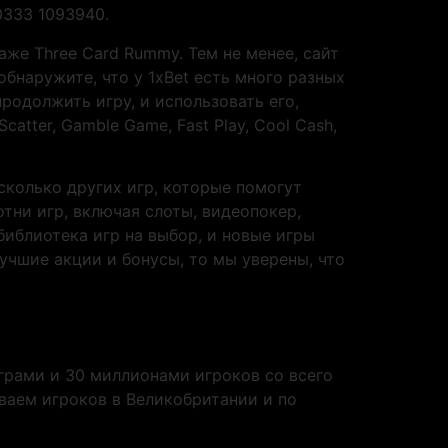
0333 1093940.
аже Three Card Rummy. Тем не менее, сайт
бнаружите, что у 1xBet есть много разных
родолжить игру, и использовать его,
tter, Gamble Game, Fast Play, Cool Cash,
есколько других игр, которые помогут
тни игр, включая слоты, видеопокер,
библиотека игр на выбор, и новые игры
учшие акции и бонусы, то мы уверены, что
 играми и 30 миллионами игроков со всего
ваем игроков в Великобритании и по