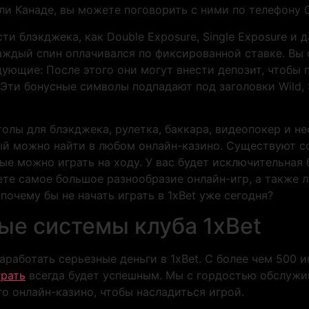
ли Канаде, вы можете поговорить с ними по телефону 
и блэкджека, как Double Exposure, Single Exposure и д
ждый спин оплачивался по фиксированной ставке. Вы о
ующие: После этого они могут внести депозит, чтобы п
Эти бонусные символы подпадают под заголовки Wild, Sca
толы для блэкджека, рулетка, баккара, видеопокер и н
й можно найти в любом онлайн-казино. Существуют со
ые можно играть на ходу. У вас будет исключительная 
ете самое большое разнообразие онлайн-игр, а также л
почему бы не начать играть в 1xBet уже сегодня?
е системы клуба 1xBet
заработать серьезные деньги в 1xBet. С более чем 500
грать
всегда будет успешным. Мы с гордостью обслужи
го онлайн-казино, чтобы насладиться игрой.