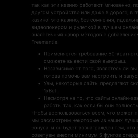
так как эти казино работают мгновенно, п
другом устройстве или даже в дороге, в 
казино, это казино, без сомнения, идеаль
видеопокером и рулеткой в ​​лучшем онлай
аналогичный набор методов с добавлением 
Freemantle.
Применяется требование 50-кратного 
сможете вывести свой выигрыш.
Независимо от того, являетесь ли в
готова помочь вам настроить и запус
Увы, некоторые сайты предлагают ско
1xBet!
Несмотря на то, что сайты онлайн-аз
работы так, как если бы они полност
Чтобы воспользоваться всем, что может п
мы рассмотрим некоторые из наших лучши
бонуса, и он будет вознагражден тем, кто
советуем внести минимум 5 фунтов стерли