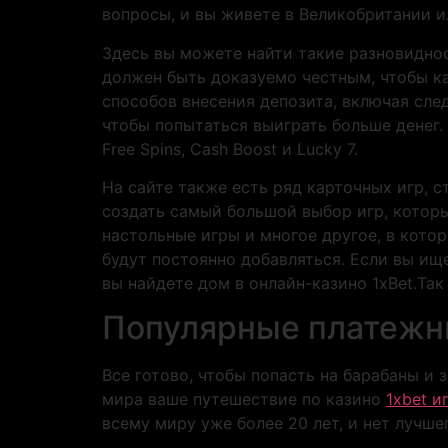
вопросы, и вы живете в Великобритании и
Здесь вы можете найти такие разновидност
должен быть доказуемо честным, чтобы ка
способов внесения депозита, включая след
чтобы попытаться выиграть больше денег. 
Free Spins, Cash Boost и Lucky 7.
На сайте также есть ряд карточных игр, с
создать самый большой выбор игр, которы
настольные игры и многое другое, в котор
будут постоянно добавляться. Если вы ищ
вы найдете дом в онлайн-казино 1xBet.Так 
Популярные платежны
Все готово, чтобы попасть на барабаны и 
мира ваше путешествие по казино
1xbet и
всему миру уже более 20 лет, и нет лучше