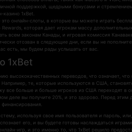
тличной поддержкой, щедрыми бонусами и стремлением
-казино 1xBet.
это онлайн-слоты, в которые вы можете играть бесплат
 Rewards, которая дает игрокам массу дополнительных 
вать всем законам Канады, и игровая комиссия Канавак
чески отозван в следующие дни, если вы не пополнит
вас есть, мы будем рады услышать от вас.
о 1xBet
ию высококачественных переводов, что означает, что 
. Например, те, которые используются в США, становят
ьку все больше и больше игроков из США переходят в о
мом деле вы получите 20%, и это здорово. Перед этим
 финансирования.
систему, используя свое имя пользователя и пароль, ил
спознает его, и вы будете готовы наслаждаться играми
лайн-игр, и это именно то, что 1xBet решило предост