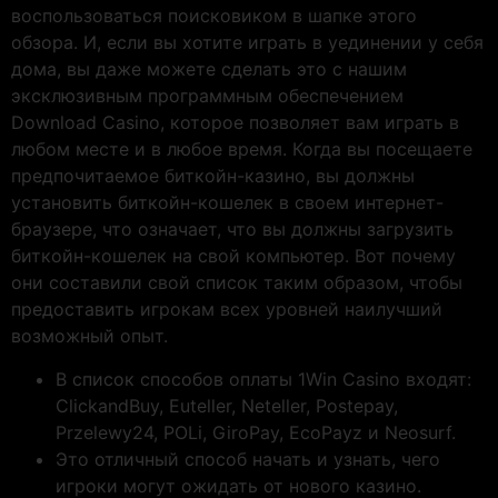
воспользоваться поисковиком в шапке этого
обзора. И, если вы хотите играть в уединении у себя
дома, вы даже можете сделать это с нашим
эксклюзивным программным обеспечением
Download Casino, которое позволяет вам играть в
любом месте и в любое время. Когда вы посещаете
предпочитаемое биткойн-казино, вы должны
установить биткойн-кошелек в своем интернет-
браузере, что означает, что вы должны загрузить
биткойн-кошелек на свой компьютер. Вот почему
они составили свой список таким образом, чтобы
предоставить игрокам всех уровней наилучший
возможный опыт.
В список способов оплаты 1Win Casino входят:
ClickandBuy, Euteller, Neteller, Postepay,
Przelewy24, POLi, GiroPay, EcoPayz и Neosurf.
Это отличный способ начать и узнать, чего
игроки могут ожидать от нового казино.