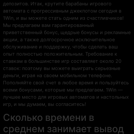
депозитов. Итак, крутите барабаны игрового
автомата с прогрессивным джекпотом сегодня в
1Win, и вы можете стать одним из счастливчиков!
Мы предлагаем вам гарантированный
приветственный бонус, щедрые бонусы и рекламные
акции, а также долгосрочное исключительное
обслуживание и поддержку, чтобы сделать ваш
опыт полностью положительным. Требование к
ставкам в большинстве игр составляет около 20
ставок: поэтому вы можете выиграть серьезные
деньги, играя на своем мобильном телефоне.
Пополняйте свой счет в любое время и пользуйтесь
всеми бонусами, которые мы предлагаем. 1Win —
лучшее место для игровых автоматов и настольных
игр, и мы думаем, вы согласитесь!
Сколько времени в
среднем занимает вывод