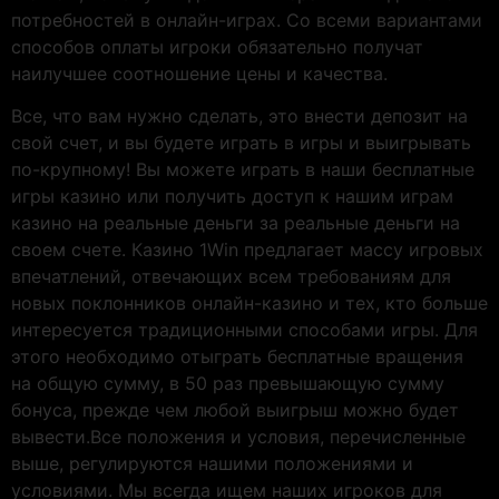
потребностей в онлайн-играх. Со всеми вариантами
способов оплаты игроки обязательно получат
наилучшее соотношение цены и качества.
Все, что вам нужно сделать, это внести депозит на
свой счет, и вы будете играть в игры и выигрывать
по-крупному! Вы можете играть в наши бесплатные
игры казино или получить доступ к нашим играм
казино на реальные деньги за реальные деньги на
своем счете. Казино 1Win предлагает массу игровых
впечатлений, отвечающих всем требованиям для
новых поклонников онлайн-казино и тех, кто больше
интересуется традиционными способами игры. Для
этого необходимо отыграть бесплатные вращения
на общую сумму, в 50 раз превышающую сумму
бонуса, прежде чем любой выигрыш можно будет
вывести.Все положения и условия, перечисленные
выше, регулируются нашими положениями и
условиями. Мы всегда ищем наших игроков для