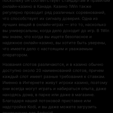
поскольку он соответствует стандартам и правилам
онлайн-казино в Канаде. Казино 1Win также
регулярно проводит ряд различных соревнований,
что способствует их сигналу доверия. Одна из
лучших вещей в онлайн-играх — это то, насколько
вы универсальны, когда дело доходит до игр. В 1Win
мы знаем, что когда вы ищете безопасное и
надежное онлайн-казино, вы хотите быть уверены,
что имеете дело с настоящим и уважаемым
оператором.
Названия слотов различаются, и в казино обычно
доступно около 20 наименований слотов, причем
каждый слот имеет разные требования к ставкам.
Именно в Интернете живут игроки казино, поэтому
они всегда могут играть и набираться опыта, даже
находясь дома, в парке или даже в магазине.
Благодаря нашей потоковой приставке или
надстройке Kodi, и вы даже можете загрузить
приложение для Android!