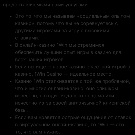
предоставляемыми нами услугами.
Это то, что мы называем «социальным опытом
казино», потому что вы не соревнуетесь с
другими игроками за игру с высокими
ставками.
В онлайн-казино 1Win мы стремимся
обеспечить лучший опыт игры в казино для
всех наших игроков.
Если вы ищете новое казино с честной игрой в
казино, 1Win Casino — идеальное место.
Казино 1Win сталкивается с той же проблемой,
что и многие онлайн-казино: оно слишком
известно, находится далеко от дома или
нечестно из-за своей англоязычной клиентской
базы.
Если вам нравятся острые ощущения от ставок
в виртуальном онлайн-казино, то 1Win — это
то, что вам нужно.