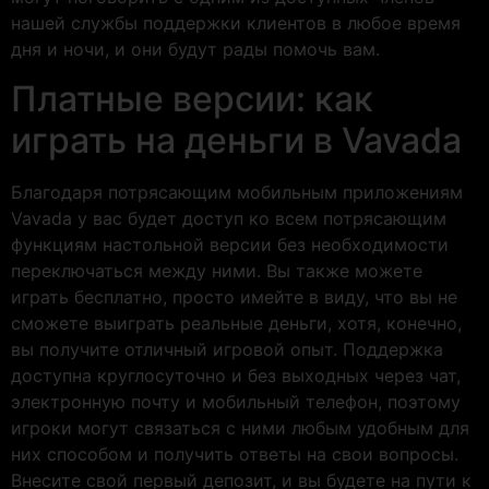
нашей службы поддержки клиентов в любое время
дня и ночи, и они будут рады помочь вам.
Платные версии: как
играть на деньги в Vavada
Благодаря потрясающим мобильным приложениям
Vavada у вас будет доступ ко всем потрясающим
функциям настольной версии без необходимости
переключаться между ними. Вы также можете
играть бесплатно, просто имейте в виду, что вы не
сможете выиграть реальные деньги, хотя, конечно,
вы получите отличный игровой опыт. Поддержка
доступна круглосуточно и без выходных через чат,
электронную почту и мобильный телефон, поэтому
игроки могут связаться с ними любым удобным для
них способом и получить ответы на свои вопросы.
Внесите свой первый депозит, и вы будете на пути к