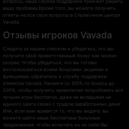
вопросы, наша служба поддержки поможет решить
вашу проблему.Кроме того, вы можете получить
ответы на все свои вопросы в Справочном центре
Vavada.
Отзывы игроков Vavada
Следите за нашим списком и убедитесь, что вы
получите свой приветственный бонус как можно
скорее. Чтобы убедиться, что вы готовы
воспользоваться всеми бонусами, акциями и
функциями, обратитесь в службу поддержки
клиентов Vavada. Начните со 100%-го бонуса до
200%, чтобы получить привилегию попробовать все
лучшие игры бесплатно, даже не вкладывая ни
единого цента своих с трудом заработанных денег.
Или, если вам нравится то, что вы видите, вы
можете найти наши бесплатные бонусные
предложения, чтобы испытать их на себе! Вы