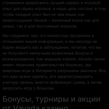
стремимся предложить лучший сервис и игровой
опыт для наших игроков, и наша цель состоит в том,
чтобы каждый опыт был не чем иным, как
превосходным! Vavada – желанный игрок как для
новых, так и для постоянных игроков.
Мы гордимся тем, что полностью прозрачны в
отношении нашей информации, и мы никогда не
будем вводить вас в заблуждение, полагая, что вы
не получаете наилучшие возможные бонусы и
вознаграждения. Как ведущее казино, Vavada также
имеет лицензию правительства Кюрасао, где
азартные игры в Интернете разрешены законом. Все,
что вам нужно сделать, это зарегистрировать
учетную запись, внести выбранную сумму, а затем
запросить игру с бонусом.
Бонусы, турниры и акции
от Vavada казино