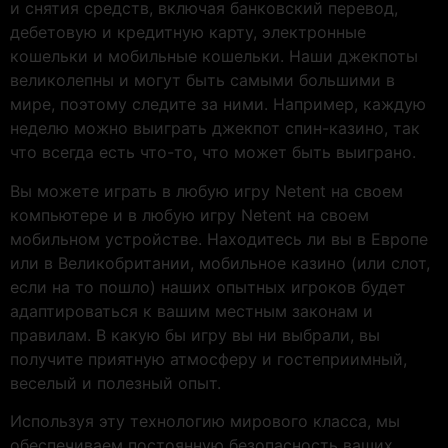
и снятия средств, включая банковский перевод,
дебетовую и кредитную карту, электронные
кошельки и мобильные кошельки. Наши джекпоты
великолепны и могут быть самыми большими в
мире, поэтому следите за ними. Например, каждую
неделю можно выиграть джекпот спин-казино, так
что всегда есть что-то, что может быть выиграно.
Вы можете играть в любую игру Netent на своем
компьютере и в любую игру Netent на своем
мобильном устройстве. Находитесь ли вы в Европе
или в Великобритании, мобильное казино (или слот,
если на то пошло) наших опытных игроков будет
адаптироваться к вашим местным законам и
правилам. В какую бы игру вы ни выбрали, вы
получите приятную атмосферу и гостеприимный,
веселый и полезный опыт.
Используя эту технологию мирового класса, мы
обеспечиваем постоянную безопасность ваших