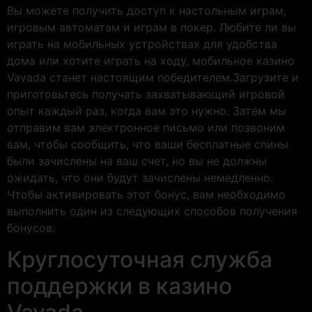
Вы можете получить доступ к настольным играм,
игровым автоматам и играм в покер. Любите ли вы
играть на мобильных устройствах для удобства
дома или хотите играть на ходу, мобильное казино
Vavada станет настоящим победителем.Загрузите и
приготовьтесь получать захватывающий игровой
опыт каждый раз, когда вам это нужно. Затем мы
отправим вам электронное письмо или позвоним
вам, чтобы сообщить, что ваши бесплатные спины
были зачислены на ваш счет, но вы не должны
ожидать, что они будут зачислены немедленно.
Чтобы активировать этот бонус, вам необходимо
выполнить один из следующих способов получения
бонусов:
Круглосуточная служба
поддержки в казино