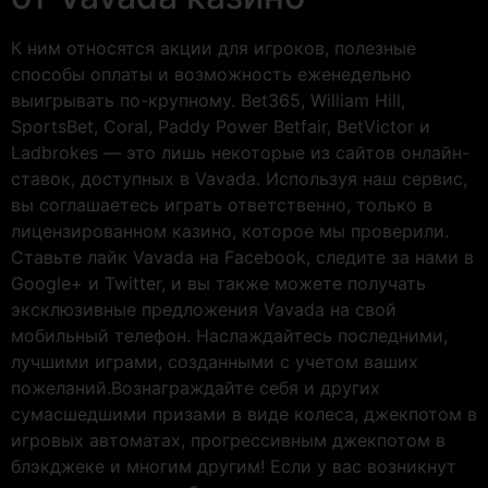
К ним относятся акции для игроков, полезные
способы оплаты и возможность еженедельно
выигрывать по-крупному. Bet365, William Hill,
SportsBet, Coral, Paddy Power Betfair, BetVictor и
Ladbrokes — это лишь некоторые из сайтов онлайн-
ставок, доступных в Vavada. Используя наш сервис,
вы соглашаетесь играть ответственно, только в
лицензированном казино, которое мы проверили.
Ставьте лайк Vavada на Facebook, следите за нами в
Google+ и Twitter, и вы также можете получать
эксклюзивные предложения Vavada на свой
мобильный телефон. Наслаждайтесь последними,
лучшими играми, созданными с учетом ваших
пожеланий.Вознаграждайте себя и других
сумасшедшими призами в виде колеса, джекпотом в
игровых автоматах, прогрессивным джекпотом в
блэкджеке и многим другим! Если у вас возникнут