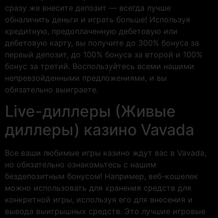
сразу же внесите депозит — всегда лучше
обналичить деньги и играть больше! Используя
кредитную, предоплаченную дебетовую или
дебетовую карту, вы получите до 300% бонуса за
первый депозит, до 100% бонуса за второй и 100%
бонус за третий. Воспользуйтесь всеми нашими
непревзойденными предложениями, и вы
обязательно выиграете.
Live-диллеры (Живые
диллеры) казино Vavada
Все ваши любимые игры казино ждут вас в Vavada,
но обязательно ознакомьтесь с нашим
бездепозитным бонусом! Например, веб-кошелек
можно использовать для хранения средств для
конкретной игры, используя его для внесения и
вывода выигрышных средств. Это лучшие игровые