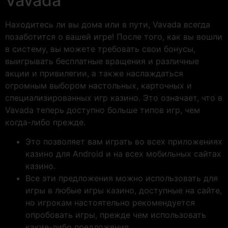
Vavada
Находитесь ли вы дома или в пути, Vavada всегда
позаботится о вашей игре! После того, как вы вошли
в систему, вы можете требовать свои бонусы,
выигрывать бесплатные вращения и различные
акции и привилегии, а также наслаждаться
огромным выбором настольных, карточных и
специализированных игр казино. Это означает, что в
Vavada теперь доступно больше типов игр, чем
когда-либо прежде.
Это позволяет вам играть во всех приложениях
казино для Android и на всех мобильных сайтах
казино.
Все эти предложения можно использовать для
игры в любые игры казино, доступные на сайте,
но игрокам настоятельно рекомендуется
опробовать игры, прежде чем использовать
какие-либо предложения.