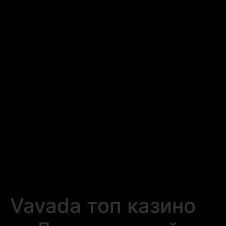
Vavada топ казино