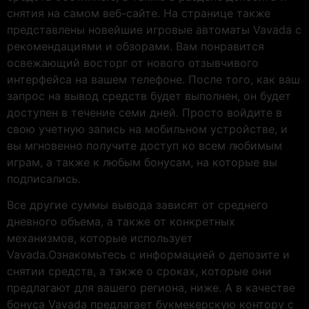
снятия на самом веб-сайте. На странице также
представлены новейшие игровые автоматы Vavada с
рекомендациями и обзорами. Вам понравится
освежающий восторг от нового отзывчивого
интерфейса на вашем телефоне. После того, как ваш
запрос на вывод средств будет выполнен, он будет
доступен в течение семи дней. Просто войдите в
свою учетную запись на мобильном устройстве, и
вы мгновенно получите доступ ко всем любимым
играм, а также к любым бонусам, на которые вы
подписались.
Все другие суммы вывода зависят от среднего
дневного объема, а также от конкретных
механизмов, которые использует
Vavada.Ознакомьтесь с информацией о депозите и
снятии средств, а также о сроках, которые они
предлагают для вашего региона, ниже. А в качестве
бонуса Vavada предлагает букмекерскую контору с