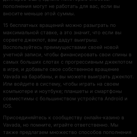
пополнения могут не работать для вас, если вы
вносите меньше этой суммы.
15 бесплатных вращений можно разыграть по
максимальной ставке, а это значит, что если вы
сорвете джекпот, вам дадут выигрыш.
Воспользуйтесь преимуществами своей новой
учетной записи, чтобы финансировать свои спины в
самых больших слотах с прогрессивным джекпотом
в игре, и добавьте свое собственное вращение
Vavada на барабаны, и вы можете выиграть джекпот.
Или войдите в систему, чтобы играть на своем
компьютере и ноутбуке; планшеты и смартфоны
совместимы с большинством устройств Android и
iOS.
Присоединяйтесь к сообществу онлайн-казино в
Vavada, но помните, играйте ответственно. Мы
также предлагаем множество способов пополнения