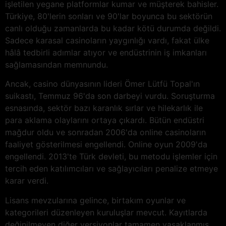
işletilen yegane platformlar kumar ve müşterek bahisler.
Türkiye, 80'lerin sonları ve 90'lar boyunca bu sektörün
canlı olduğu zamanlarda bu kadar kötü durumda değildi.
Sadece karasal casinoların yaygınlığı vardı, fakat ülke
hâlâ tedbirli adımlar atıyor ve endüstrinin iş imkanları
sağlamasından memnundu.
Ancak, casino dünyasının lideri Ömer Lütfü Topal'ın
suikastı, Temmuz 96'da son darbeyi vurdu. Soruşturma
esnasında, sektör bazı karanlık sırlar ve hilekarlık ile
para aklama olaylarını ortaya çıkardı. Bütün endüstri
mağdur oldu ve sonradan 2006'da online casinoların
faaliyet gösterilmesi engellendi. Online oyun 2009'da
engellendi. 2013'te Türk devleti, bu metodu işlemler için
tercih eden katılımcıları ve sağlayıcıları penalize etmeye
karar verdi.
Lisans mevzularına gelince, birtakım oyunlar ve
kategorileri düzenleyen kuruluşlar mevcut. Kayıtlarda
değinilmeyen diğer versiyonlar tamamen yasaklanmış.