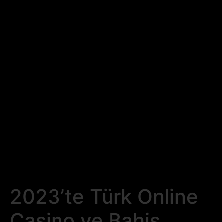
2023’te Türk Online
Casino ve Bahis