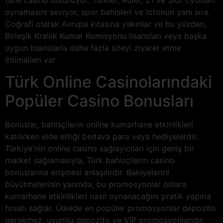
oynamasını seviyor, spor bahisleri ve lotonun yanı sıra.
Coğrafi olarak Avrupa kıtasına yakınlar ve bu yüzden,
Birleşik Krallık Kumar Komisyonu lisansları veya başka
uygun lisanslarla daha fazla siteyi ziyaret etme
ihtimalleri var.
Türk Online Casinolarındaki
Popüler Casino Bonusları
Bonuslar, bahisçilerin online kumarhane etkinlikleri
katılırken elde ettiği bedava para veya hediyelerdir.
Türkiye'nin online casino sağlayıcıları için geniş bir
market sağlamasıyla, Türk bahisçilerin casino
bonuslarına erişmesi anlaşılırdır. Bakiyelerini
büyütmelerinin yanında, bu promosyonlar onlara
kumarhane etkinlikleri nasıl oynanacağını pratik yapma
fırsatı sağlar. Ülkede en popüler promosyonlar depozito
gerekmez, uyumlu depozito ve VIP promosyonlarıdır.