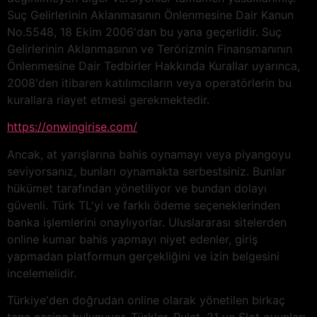
Suç Gelirlerinin Aklanmasının Önlenmesine Dair Kanun
No.5548, 18 Ekim 2006'dan bu yana geçerlidir. Suç
Gelirlerinin Aklanmasının ve Terörizmin Finansmanının
Önlenmesine Dair Tedbirler Hakkında Kurallar uyarınca,
2008'den itibaren katılımcıların veya operatörlerin bu
kurallara riayet etmesi gerekmektedir.
https://onwingirise.com/
Ancak, at yarışlarına bahis oynamayı veya piyangoyu
seviyorsanız, bunları oynamakta serbestsiniz. Bunlar
hükümet tarafından yönetiliyor ve bundan dolayı
güvenli. Türk TL'yi ve farklı ödeme seçeneklerinden
banka işlemlerini onaylıyorlar. Uluslararası sitelerden
online kumar bahis yapmayı niyet edenler, giriş
yapmadan platformun gerçekliğini ve izin belgesini
incelemelidir.
Türkiye'den doğrudan online olarak yönetilen birkaç
tane casino bulunuyor. Türkler, Rulet, 21 ve Slot oyunları