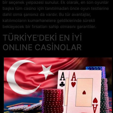
bir seçenek yelpazesi sunulur. Ek olarak, en son oyunlar
başka tüm casino için tanıtılmadan önce oyun testlerine
dahil olma şansınız da vardır. Bu tür avantajlar,
katılımcıların kumarhanelere geldiklerinde sürekli
bekleyecek bir fırsatları sahip olmasını garantiler.
TÜRKİYE'DEKİ EN İYİ
ONLINE CASİNOLAR