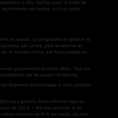
upérieurs à 40x. Vérifiez aussi la durée de
t les montants des bonus, voici un guide
actifs et joueurs. Ce programme en général ne
ogramme, par contre, peut se décliner en
ar an, et certains même, par heure passée sur
 tourner gratuitement en mode démo. Tous les
plébiscités par les joueurs de Betzino.
rait largement être envisagé si vous comptez
00 tours gratuits. Cette offre est répartie
uteur de 250 € + 100 free spins sur le 2e
n dépôt minimum de 10 € est requis. De plus,