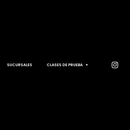
SUCURSALES
CLASES DE PRUEBA