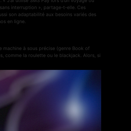
 « J’ai utilisé SMS Pay lors d’un voyage où
 sans interruption », partage-t-elle. Ces
ussi son adaptabilité aux besoins variés des
os en ligne.
une machine à sous précise (genre Book of
s, comme la roulette ou le blackjack. Alors, si