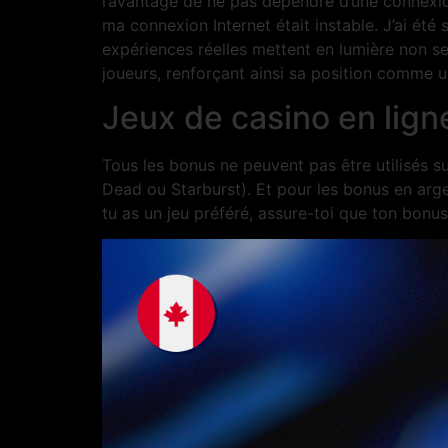
l’avantage de ne pas dépendre d’une connexion 
ma connexion Internet était instable. J’ai été s
expériences réelles mettent en lumière non se
joueurs, renforçant ainsi sa position comme
Jeux de casino en lig
Tous les bonus ne peuvent pas être utilisés su
Dead ou Starburst). Et pour les bonus en argen
tu as un jeu préféré, assure-toi que ton bonus