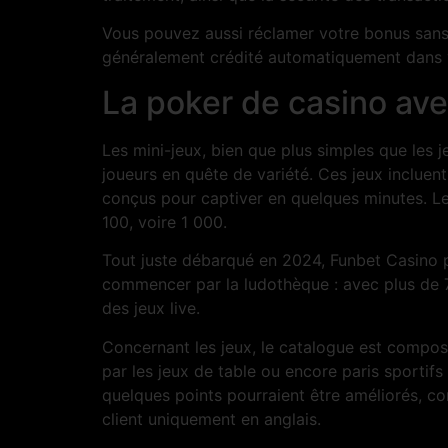
Vous pouvez aussi réclamer votre bonus sans d
généralement crédité automatiquement dans v
La poker de casino av
Les mini-jeux, bien que plus simples que les j
joueurs en quête de variété. Ces jeux incluen
conçus pour captiver en quelques minutes. Leur
100, voire 1 000.
Tout juste débarqué en 2024, Funbet Casino 
commencer par la ludothèque : avec plus de 7
des jeux live.
Concernant les jeux, le catalogue est composé
par les jeux de table ou encore paris sportifs 
quelques points pourraient être améliorés, c
client uniquement en anglais.