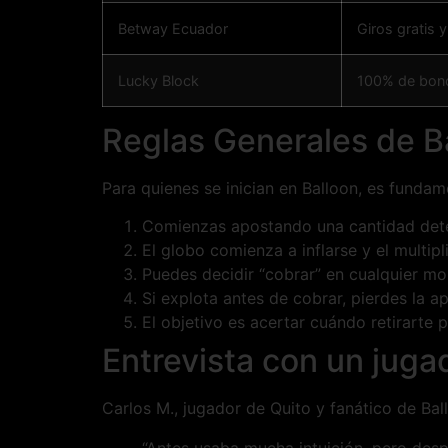
Betway Ecuador
Giros gratis 
Lucky Block
100% de bono
Reglas Generales de B
Para quienes se inician en Balloon, es funda
Comienzas apostando una cantidad deter
El globo comienza a inflarse y el multi
Puedes decidir “cobrar” en cualquier m
Si explota antes de cobrar, pierdes la a
El objetivo es acertar cuándo retirarte
Entrevista con un juga
Carlos M., jugador de Quito y fanático de Bal