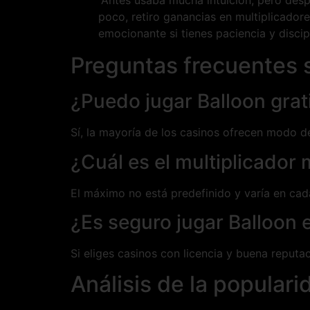
“Antes usaba mucha intuición, pero des
poco, retiro ganancias en multiplicador
emocionante si tienes paciencia y discipl
Preguntas frecuentes 
¿Puedo jugar Balloon grat
Sí, la mayoría de los casinos ofrecen modo d
¿Cuál es el multiplicador
El máximo no está predefinido y varía en ca
¿Es seguro jugar Balloon 
Si eliges casinos con licencia y buena reput
Análisis de la popular