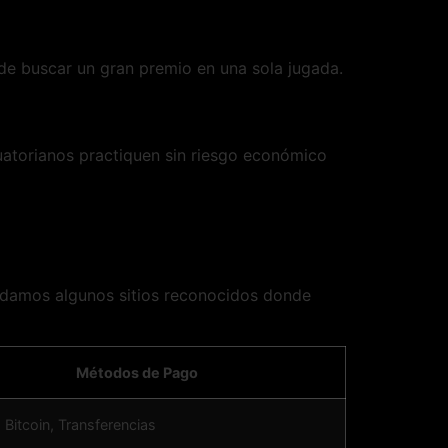
de buscar un gran premio en una sola jugada.
cuatorianos practiquen sin riesgo económico
endamos algunos sitios reconocidos donde
Métodos de Pago
, Bitcoin, Transferencias