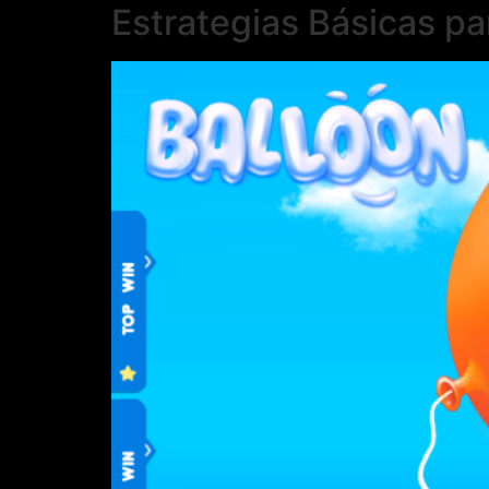
Estrategias Básicas pa