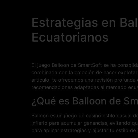
Estrategias en Ba
Ecuatorianos
El juego Balloon de SmartSoft se ha consolid
combinada con la emoción de hacer explotar g
artículo, te ofrecemos una revisión profunda
recomendaciones adaptadas al mercado ecua
¿Qué es Balloon de Sm
Balloon es un juego de casino estilo casual d
inflarlo para acumular ganancias, evitando qu
para aplicar estrategias y ajustar tu estilo de