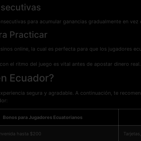
nsecutivas
consecutivas para acumular ganancias gradualmente en vez 
a Practicar
sinos online, la cual es perfecta para que los jugadores e
con el ritmo del juego es vital antes de apostar dinero real.
en Ecuador?
 experiencia segura y agradable. A continuación, te recom
or:
Bonos para Jugadores Ecuatorianos
nvenida hasta $200
Tarjetas