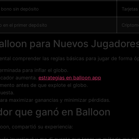
y bono sin depósito
Tarjetas
 en el primer depósito
Criptom
alloon para Nuevos Jugadore
mental comprender las reglas básicas para jugar de forma ó
minada para inflar el globo.
plicador aumenta.
estrategias en balloon app
omento antes de que explote el globo.
puesta.
 para maximizar ganancias y minimizar pérdidas.
dor que ganó en Balloon
loon, compartió su experiencia: