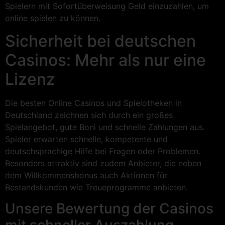
Spielern mit Sofortüberweisung Geld einzuzahlen, um
online spielen zu können.
Sicherheit bei deutschen
Casinos: Mehr als nur eine
Lizenz
Die besten Online Casinos und Spielotheken in
Deutschland zeichnen sich durch ein großes
Spielangebot, gute Boni und schnelle Zahlungen aus.
Spieler erwarten schnelle, kompetente und
deutschsprachige Hilfe bei Fragen oder Problemen.
Besonders attraktiv sind zudem Anbieter, die neben
dem Willkommensbonus auch Aktionen für
Bestandskunden wie Treueprogramme anbieten.
Unsere Bewertung der Casinos